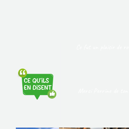
Ce fut un plaisir de r
Merci Perrine de ton a