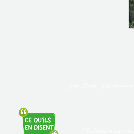
Jean-Claude, je te remercie
L'Ardéchoise pas vrai