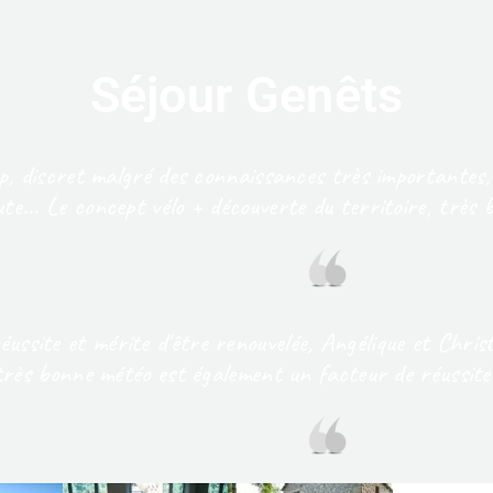
Séjour Genêts
p, discret malgré des connaissances très importantes,
ute... Le concept vélo + découverte du territoire, très
ussite et mérite d'être renouvelée, Angélique et Christ
très bonne météo est également un facteur de réussite