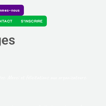
ommes-nous
NTACT
S’INSCRIRE
ges
es. Merci et félicitations aux organisateurs.