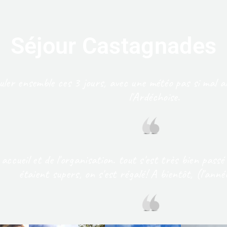
Séjour Castagnades
ouler ensemble ces 3 jours, avec une météo pas si mal a
l'Ardéchoise.
ccueil et de l'organisation. tout s'est très bien passé 
étaient supers, on s'est régalé! A bientôt, (l'ann