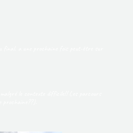
u final. a une prochaine fois peut-être sur
malgré le contexte difficile!! Les parcours
ée prochaine??).