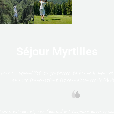
Séjour Myrtilles
 pour ta disponibilité, ta gentillesse, ta bonne humeur
en nous transmettant tes connaissances de l'Ardèc
ment autrement, car l'accueil est toujours aussi sympa