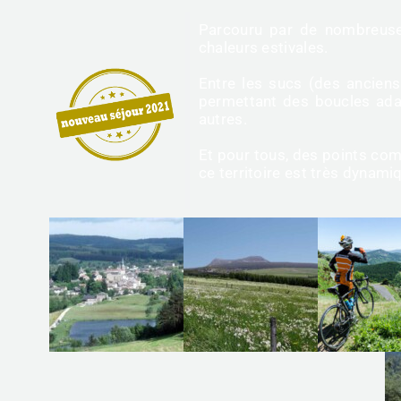
Parcouru par de nombreuses
chaleurs estivales.
Entre les sucs (des anciens
permettant des boucles adap
autres.
Et pour tous, des points com
ce territoire est très dynami