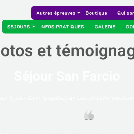
Autres épreuves
Boutique
Qui s
SEJOURS
INFOS PRATIQUES
GALERIE
CO
otos et témoigna
Séjour San Farcio
ous 3 jours forts sympathiques avec de belles randonné