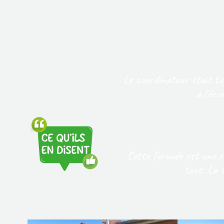
Le coordinateur était to
à l'éco
Cette formule est une ré
tous. La 