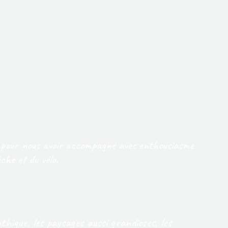
 et pour nous avoir accompagné avec enthousiasme
he et du vélo.
thique, les paysages aussi grandioses, les