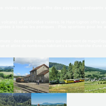
 rivières, ce plateau offre des paysages verdoyants e
 volcans) et profondes rivières, le Haut-Lignon offre un
tées à toutes les pratiques : Plus sportives pour les a
muns : des routes tranquilles qui traversent de magnifi
que et attire de nombreux habitants à la recherche d’une ce