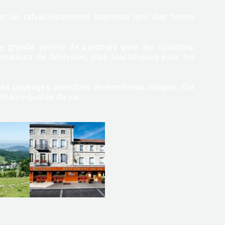
t un rafraîchissement bienvenu lors des fortes
e grande variété de parcours pour les cyclistes,
mateurs de dénivelés, plus touristiques pour les
ques paysages, ponctués de nombreux villages. Car
rtaine qualité de vie.