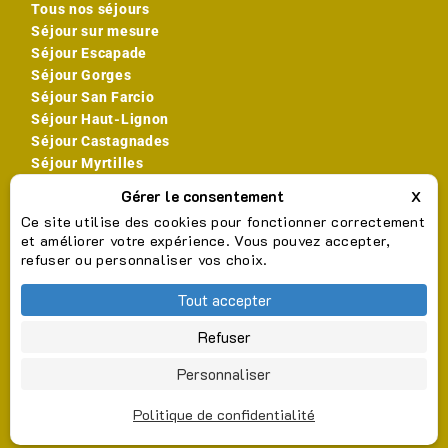
Tous nos séjours
Séjour sur mesure
Séjour Escapade
Séjour Gorges
Séjour San Farcio
Séjour Haut-Lignon
Séjour Castagnades
Séjour Myrtilles
INFORMATIONS
X
Masq
Infos pratiques
Ce site utilise des cookies pour fonctionner correctement
Conditions générales d’utilisation (CGU)
et améliorer votre expérience. Vous pouvez accepter,
Politique de confidentialité
refuser ou personnaliser vos choix.
Politique de cookies
Gestion des cookies
Tout accepter
DÉCOUVRIR
Refuser
Sinscrire
Galerie
Personnaliser
Contact
Politique de confidentialité
Copyright 2026 -
Ardéchoise Autrement